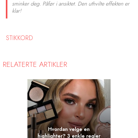
sminker deg. Påfør i ansiktet. Den uthvilte effekten er
klar!
STIKKORD
RELATERTE ARTIKLER
Hvordan velge en
highlighter? 3 enkle regler