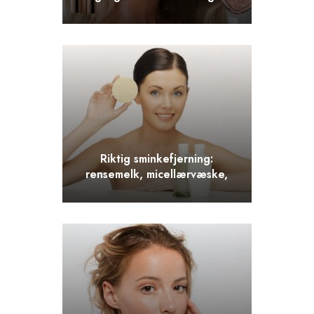
om bruk av highlighter
Riktig sminkefjerning:
rensemelk, micellærvæske,
skum eller oljer?