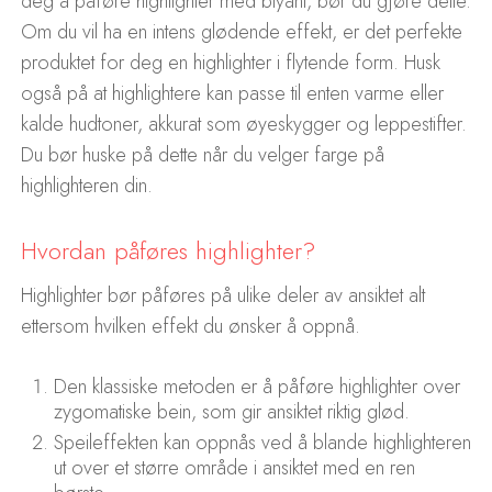
deg å påføre highlighter med blyant, bør du gjøre dette.
Om du vil ha en intens glødende effekt, er det perfekte
produktet for deg en highlighter i flytende form. Husk
også på at highlightere kan passe til enten varme eller
kalde hudtoner, akkurat som øyeskygger og leppestifter.
Du bør huske på dette når du velger farge på
highlighteren din.
Hvordan påføres highlighter?
Highlighter bør påføres på ulike deler av ansiktet alt
ettersom hvilken effekt du ønsker å oppnå.
Den klassiske metoden er å påføre highlighter over
zygomatiske bein, som gir ansiktet riktig glød.
Speileffekten kan oppnås ved å blande highlighteren
ut over et større område i ansiktet med en ren