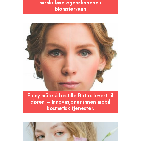
mirakuløse egenskapene i
blomstervann
En ny måte å bestille Botox levert til
døren – Innovasjoner innen mobil
kosmetisk tjenester.