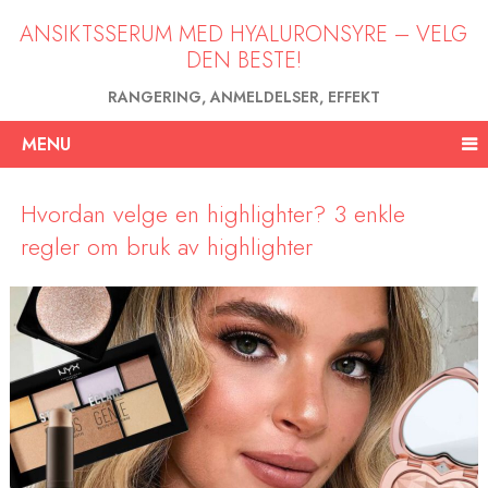
ANSIKTSSERUM MED HYALURONSYRE – VELG
DEN BESTE!
RANGERING, ANMELDELSER, EFFEKT
MENU
Hvordan velge en highlighter? 3 enkle
regler om bruk av highlighter