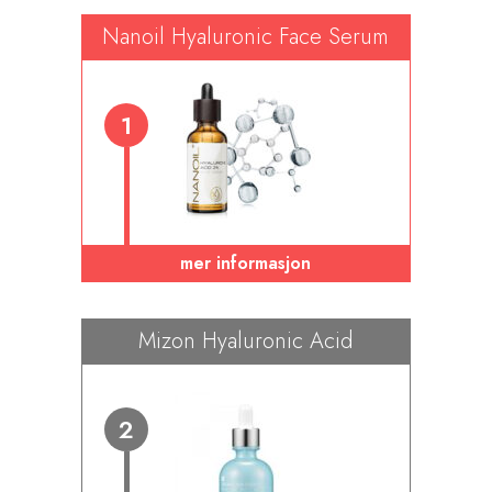
Nanoil Hyaluronic Face Serum
1
mer informasjon
Mizon Hyaluronic Acid
2