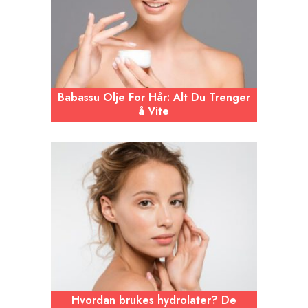
Babassu Olje For Hår: Alt Du Trenger
å Vite
Hvordan brukes hydrolater? De