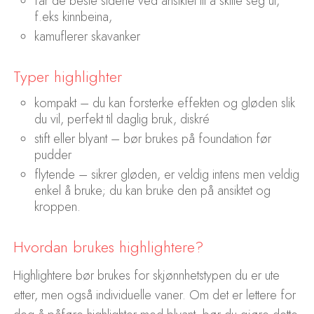
får de beste sidene ved ansiktet til å skille seg ut,
f.eks kinnbeina,
kamuflerer skavanker
Typer highlighter
kompakt – du kan forsterke effekten og gløden slik
du vil, perfekt til daglig bruk, diskré
stift eller blyant – bør brukes på foundation før
pudder
flytende – sikrer gløden, er veldig intens men veldig
enkel å bruke; du kan bruke den på ansiktet og
kroppen.
Hvordan brukes highlightere?
Highlightere bør brukes for skjønnhetstypen du er ute
etter, men også individuelle vaner. Om det er lettere for