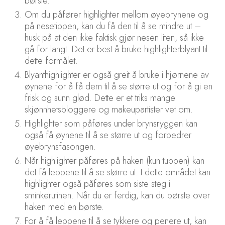
børste.
Om du påfører highlighter mellom øyebrynene og
på nesetippen, kan du få den til å se mindre ut –
husk på at den ikke faktisk gjør nesen liten, så ikke
gå for langt. Det er best å bruke highlighterblyant til
dette formålet.
Blyanthighlighter er også greit å bruke i hjørnene av
øynene for å få dem til å se større ut og for å gi en
frisk og sunn glød. Dette er et triks mange
skjønnhetsbloggere og makeupartister vet om.
Highlighter som påføres under brynsryggen kan
også få øynene til å se større ut og forbedrer
øyebrynsfasongen.
Når highlighter påføres på haken (kun tuppen) kan
det få leppene til å se større ut. I dette området kan
highlighter også påføres som siste steg i
sminkerutinen. Når du er ferdig, kan du børste over
haken med en børste.
For å få leppene til å se tykkere og penere ut, kan