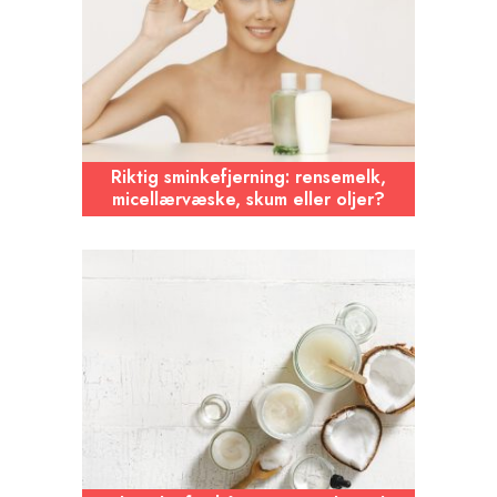
Riktig sminkefjerning: rensemelk,
micellærvæske, skum eller oljer?