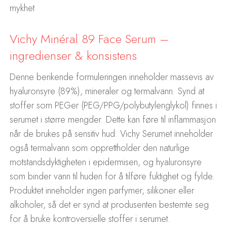
mykhet
Vichy Minéral 89 Face Serum –
ingredienser & konsistens
Denne berikende formuleringen inneholder massevis av
hyaluronsyre (89%), mineraler og termalvann. Synd at
stoffer som PEGer (PEG/PPG/polybutylenglykol) finnes i
serumet i større mengder. Dette kan føre til inflammasjon
når de brukes på sensitiv hud. Vichy Serumet inneholder
også termalvann som opprettholder den naturlige
motstandsdyktigheten i epidermisen, og hyaluronsyre
som binder vann til huden for å tilføre fuktighet og fylde.
Produktet inneholder ingen parfymer, silikoner eller
alkoholer, så det er synd at produsenten bestemte seg
for å bruke kontroversielle stoffer i serumet.