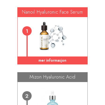
Nanoil Hyaluronic Face Serum
1
mer informasjon
Mizon Hyaluronic Acid
2